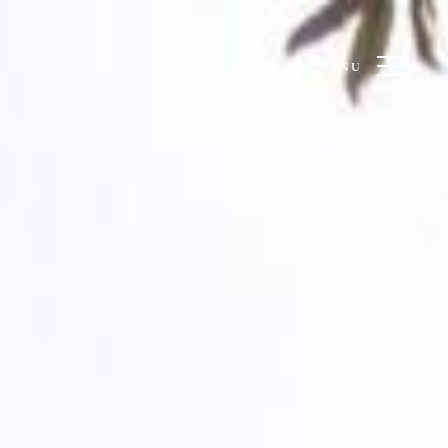
MENU
(650) 288-3230